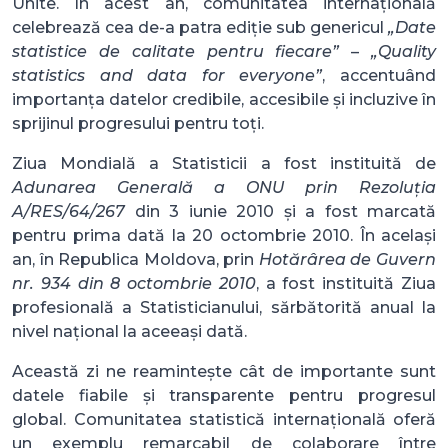
Unite. În acest an, comunitatea internațională
celebrează cea de-a patra ediție sub genericul
„Date
statistice de calitate pentru fiecare”
–
„Quality
statistics and data for everyone”
, accentuând
importanța datelor credibile, accesibile și incluzive în
sprijinul progresului pentru toți.
Ziua Mondială a Statisticii a fost instituită de
Adunarea Generală a ONU prin Rezoluția
A/RES/64/267
din 3 iunie 2010 și a fost marcată
pentru prima dată la 20 octombrie 2010. În același
an, în Republica Moldova, prin
Hotărârea de Guvern
nr. 934 din 8 octombrie 2010
, a fost instituită Ziua
profesională a Statisticianului, sărbătorită anual la
nivel național la aceeași dată.
Această zi ne reamintește cât de importante sunt
datele fiabile și transparente pentru progresul
global. Comunitatea statistică internațională oferă
un exemplu remarcabil de colaborare între