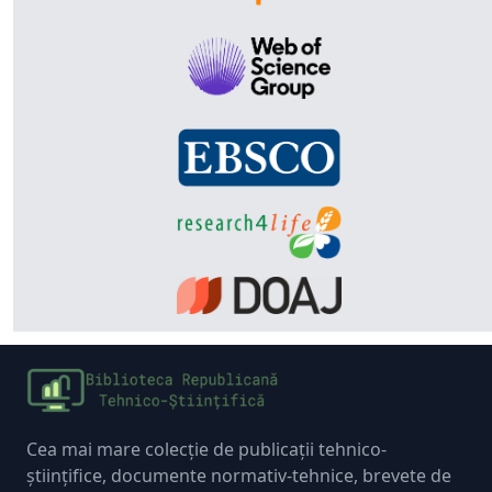
Cea mai mare colecție de publicații tehnico-
științifice, documente normativ-tehnice, brevete de