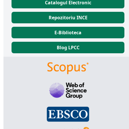
Catalogul Electronic
Repozitoriu INCE
E-Biblioteca
Blog LPCC