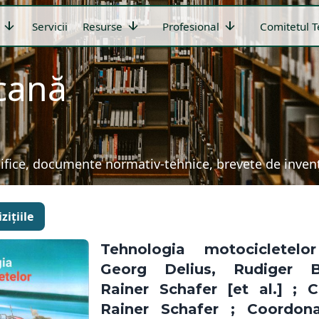
arrow_downward
arrow_downward
arrow_downward
Servicii
Resurse
Profesional
Comitetul T
icană
țifice, documente normativ-tehnice, brevete de invenți
zițiile
Tehnologia motocicletel
Georg Delius, Rudiger Be
Rainer Schafer [et al.] ; 
Rainer Schafer ; Coordona