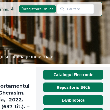
arrow_downward
ehnic
Înregistrare Online
i și cataloage industriale
Catalogul Electronic
rtamentul
Repozitoriu INCE
 Gherasim. –
ia, 2022. –
E-Biblioteca
(637 tit.). –