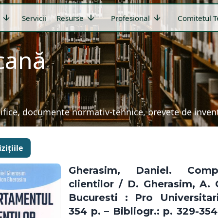
arrow_downward
arrow_downward
arrow_downward
Servicii
Resurse
Profesional
Comitetul T
icană
țifice, documente normativ-tehnice, brevete de invenți
zițiile
Gherasim, Daniel. Compo
clientilor / D. Gherasim, A.
Bucuresti : Pro Universitar
354 p. – Bibliogr.: p. 329-354 