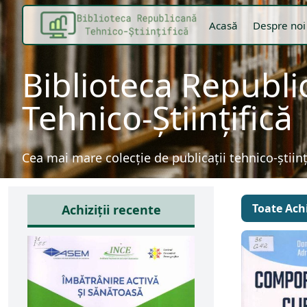
Acasă
Despre noi
Biblioteca Republ
Tehnico-Științifică
Cea mai mare colecție de publicații tehnico-știin
Toate Achi
Achiziții recente