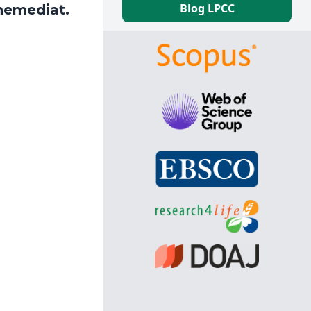
Blog LPCC
 nemediat.