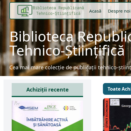
Acasă
Despre noi
Biblioteca Republ
Tehnico-Științifică
Cea mai mare colecție de publicații tehnico-știin
Toate Achi
Achiziții recente