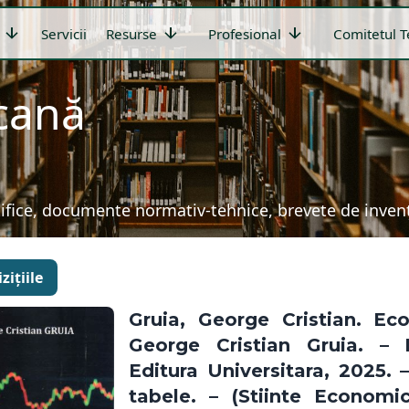
arrow_downward
arrow_downward
arrow_downward
Servicii
Resurse
Profesional
Comitetul T
icană
țifice, documente normativ-tehnice, brevete de invenți
zițiile
Gruia, George Cristian. Ec
George Cristian Gruia. – 
Editura Universitara, 2025. – 
tabele. – (Stiinte Economi