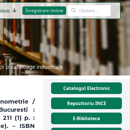
arrow_downward
ehnic
Înregistrare Online
i și cataloage industriale
Catalogul Electronic
onometrie /
Repozitoriu INCE
Bucuresti :
211 (1) p. :
E-Biblioteca
ce). – ISBN