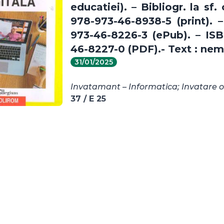
educatiei). – Bibliogr. la sf.
978-973-46-8938-5 (print). 
973-46-8226-3 (ePub). – IS
46-8227-0 (PDF).- Text : nem
31/01/2025
Invatamant – Informatica; Invatare o
37 / E 25