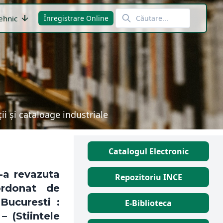
arrow_downward
ehnic
Înregistrare Online
i și cataloage industriale
Catalogul Electronic
2-a revazuta
Repozitoriu INCE
rdonat de
Bucuresti :
E-Biblioteca
 (Stiintele