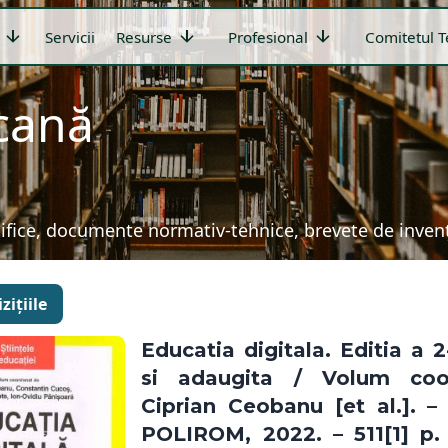
arrow_downward
arrow_downward
arrow_downward
Servicii
Resurse
Profesional
Comitetul T
icană
țifice, documente normativ-tehnice, brevete de invenți
zițiile
Educatia digitala. Editia a 
si adaugita / Volum coo
Ciprian Ceobanu [et al.]. – 
POLIROM, 2022. – 511[1] p. –