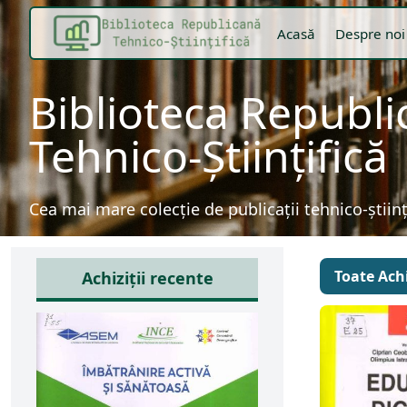
Acasă
Despre noi
Biblioteca Republ
Tehnico-Științifică
Cea mai mare colecție de publicații tehnico-știin
Toate Achi
Achiziții recente