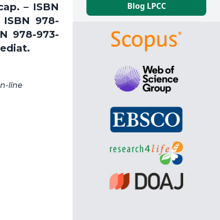
Blog LPCC
 cap. – ISBN
– ISBN 978-
BN 978-973-
ediat.
n-line