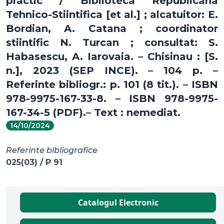
practic / Biblioteca Republicana
Tehnico-Stiintifica [et al.] ; alcatuitor: E.
Bordian, A. Catana ; coordinator
stiintific N. Turcan ; consultat: S.
Habasescu, A. Iarovaia. – Chisinau : [S.
n.], 2023 (SEP INCE). – 104 p. –
Referinte bibliogr.: p. 101 (8 tit.). – ISBN
978-9975-167-33-8. – ISBN 978-9975-
167-34-5 (PDF).– Text : nemediat.
14/10/2024
Referinte bibliografice
025(03) / P 91
Catalogul Electronic