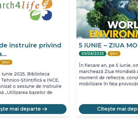
de instruire privind
5 IUNIE – ZIUA M
ea…
05/06/2025
Știri
Știri
În fiecare an, pe 5 iunie, 
marchează Ziua Mondială a
 iunie 2025, Biblioteca
moment de reflecție, conșt
Tehnico-Științifică a INCE,
mobilizare în fața provocă
nizat o sesiune de instruire
ă „Utilizarea bazelor de
arrow_right_alt
ește mai departe
Citește mai dep