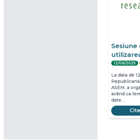
Sesiune 
utilizar
12/06/2025
La data de 12
Republicană 
ASEM, a orga
având ca tem
date…
Cit