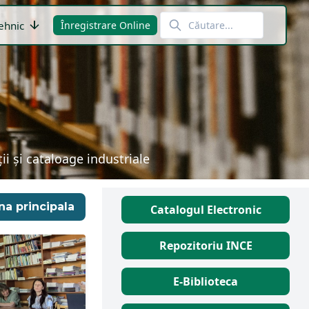
arrow_downward
ehnic
Înregistrare Online
i și cataloage industriale
na principala
Catalogul Electronic
Repozitoriu INCE
E-Biblioteca