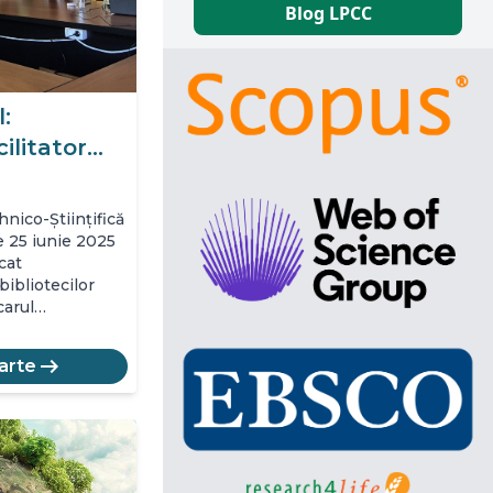
Blog LPCC
:
cilitator…
nico-Științifică
de 25 iunie 2025
cat
bibliotecilor
carul…
arrow_right_alt
arte