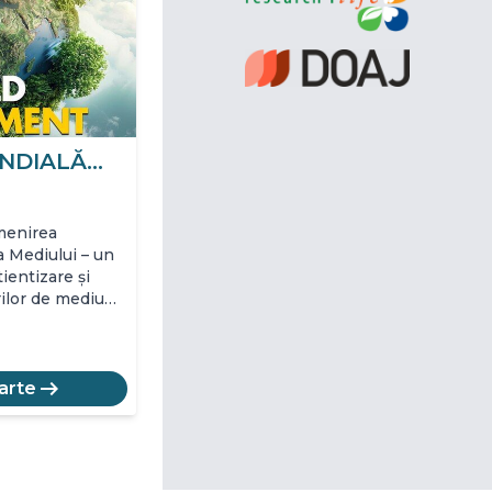
ONDIALĂ…
omenirea
 Mediului – un
ientizare și
rilor de mediu…
arrow_right_alt
arte