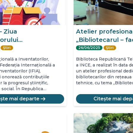
– Ziua
Atelier profesional
orului…
„Bibliotecarul – fa
Știri
26/06/2025
Știri
ională a Inventatorilor,
Biblioteca Republicană Teh
 Federația Internațională a
a INCE, a realizat în data 
nventatorilor (IFIA),
un atelier profesional dedi
 onorează contribuțiile
bibliotecarilor din rețeaua 
 la progresul științific,
tehnice, cu tema „Bibliote
i social. În Republica…
arrow_right_alt
ește mai departe
Citește mai dep