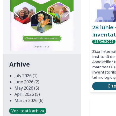
28 iunie 
Inventat
28/06/2025
Ziua Internaț
instituită de
Asociațiilor I
Arhive
marchează și
inventatorilor
July 2026
(1)
tehnologic ș
June 2026
(2)
Cit
May 2026
(5)
April 2026
(5)
March 2026
(6)
Vezi toată arhiva