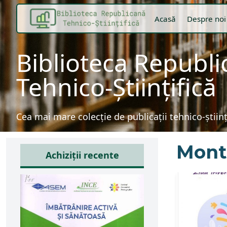
Acasă
Despre noi
Biblioteca Republ
Tehnico-Științifică
Cea mai mare colecție de publicații tehnico-știin
Mont
Achiziții recente