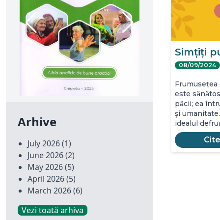
Simțiți 
08/09/2024
Frumusețea e
este sănătos
păcii; ea în
și umanitate
Arhive
idealul defr
Cit
July 2026
(1)
June 2026
(2)
May 2026
(5)
April 2026
(5)
March 2026
(6)
Vezi toată arhiva