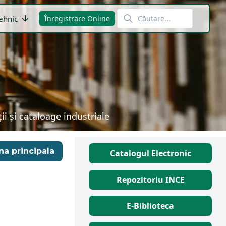
arrow_downward
ehnic
Înregistrare Online
i și cataloage industriale
na principala
Catalogul Electronic
Repozitoriu INCE
E-Biblioteca