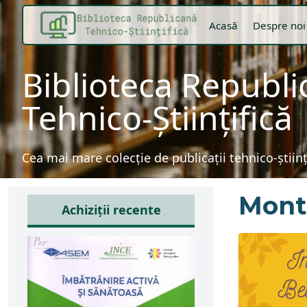
Acasă
Despre noi
Biblioteca Republ
Tehnico-Științifică
Cea mai mare colecție de publicații tehnico-știin
Mont
Achiziții recente