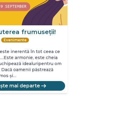
puterea frumuseții!
Evenimente
ste inerentă în tot ceea ce
…Este armonie, este cheia
truchipează idealuripentru om
. Dacă oamenii păstrează
umos și…
arrow_right_alt
ește mai departe