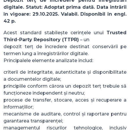
Depozit terţ de încredere pentru înregistrări
digitale. Statut: Adoptat prima dată. Data intrării
în vigoare: 29.10.2025. Valabil. Disponibil în engl.
42 p.
Acest standard stabilește cerințele unui
Trusted
Third-Party Repository (TTPR)
– un
depozit terț de încredere destinat conservării pe
termen lung a înregistrărilor digitale.
Principalele elemente analizate includ:
criterii de integritate, autenticitate și disponibilitate
a documentelor digitale;
principiile conform cărora un depozit terț trebuie să
funcționeze independent și neutru;
procese de transfer, stocare, acces și recuperare a
informațiilor;
mecanisme de auditare, control și raportare pentru
garantarea transparenței;
managementul riscurilor tehnologice, inclusiv