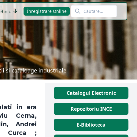
arrow_downward
ehnic
Înregistrare Online
i și cataloage industriale
Catalogul Electronic
lati in era
Repozitoriu INCE
viu Cerna,
in, Andrei
E-Biblioteca
e Curca ;