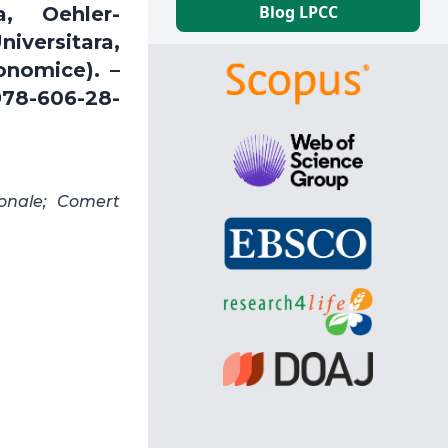
Blog LPCC
a, Oehler-
Universitara,
onomice). –
 978-606-28-
ionale; Comert