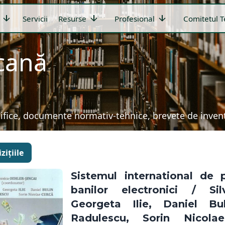
arrow_downward
arrow_downward
arrow_downward
Servicii
Resurse
Profesional
Comitetul T
icană
țifice, documente normativ-tehnice, brevete de invenți
zițiile
Sistemul international de p
banilor electronici / Sil
Georgeta Ilie, Daniel Bul
Radulescu, Sorin Nicola