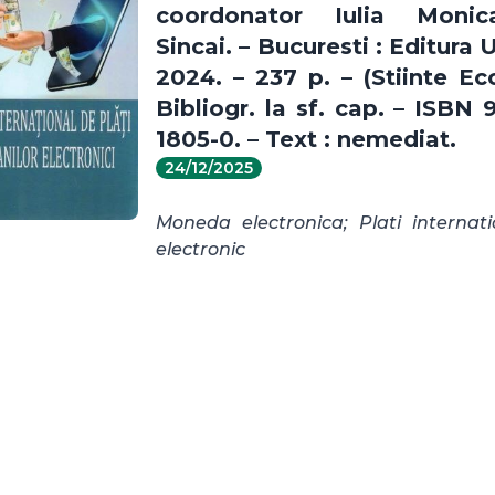
coordonator Iulia Monic
Sincai. – Bucuresti : Editura 
2024. – 237 p. – (Stiinte Ec
Bibliogr. la sf. cap. – ISBN
1805-0. – Text : nemediat.
24/12/2025
Moneda electronica; Plati internat
electronic