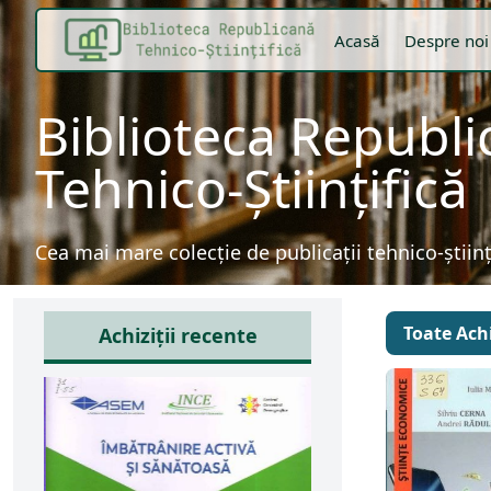
Acasă
Despre noi
Biblioteca Republ
Tehnico-Științifică
Cea mai mare colecție de publicații tehnico-știin
Toate Achi
Achiziții recente