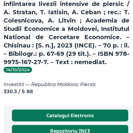
infiintarea livezii intensive de piersic /
A. Stratan, T. Iatisin, A. Ceban ; rec.: T.
Colesnicova, A. Litvin ; Academia de
Studii Economice a Moldovei, Institutul
National de Cercetare Economice. –
Chisinau : [S. n.], 2023 (INCE). – 70 p. : il.
– Bibliogr.: p. 67-69 (29 tit.). – ISBN 978-
9975-167-27-7. – Text : nemediat.
14/10/2024
Investitii — Republica Moldova; Piersic
330.3 / S 88
Catalogul Electronic
Repozitoriu INCE