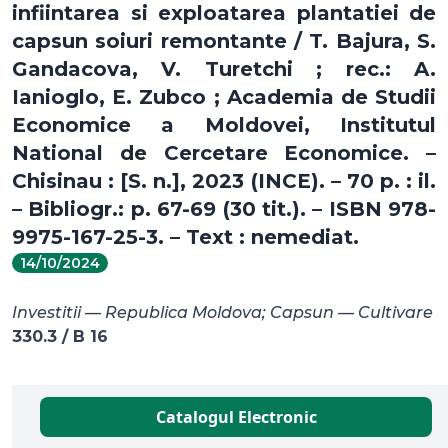
infiintarea si exploatarea plantatiei de
capsun soiuri remontante / T. Bajura, S.
Gandacova, V. Turetchi ; rec.: A.
Ianioglo, E. Zubco ; Academia de Studii
Economice a Moldovei, Institutul
National de Cercetare Economice. –
Chisinau : [S. n.], 2023 (INCE). – 70 p. : il.
– Bibliogr.: p. 67-69 (30 tit.). – ISBN 978-
9975-167-25-3. – Text : nemediat.
14/10/2024
Investitii — Republica Moldova; Capsun — Cultivare
330.3 / B 16
Catalogul Electronic