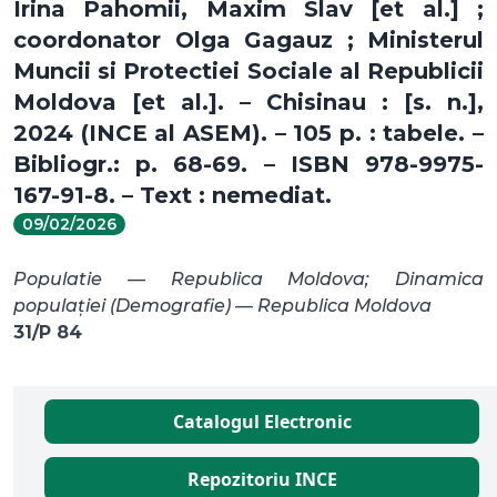
Irina Pahomii, Maxim Slav [et al.] ;
coordonator Olga Gagauz ; Ministerul
Muncii si Protectiei Sociale al Republicii
Moldova [et al.]. – Chisinau : [s. n.],
2024 (INCE al ASEM). – 105 p. : tabele. –
Bibliogr.: p. 68-69. – ISBN 978-9975-
167-91-8. – Text : nemediat.
09/02/2026
Populatie — Republica Moldova; Dinamica
populației (Demografie) — Republica Moldova
31/P 84
Catalogul Electronic
Repozitoriu INCE