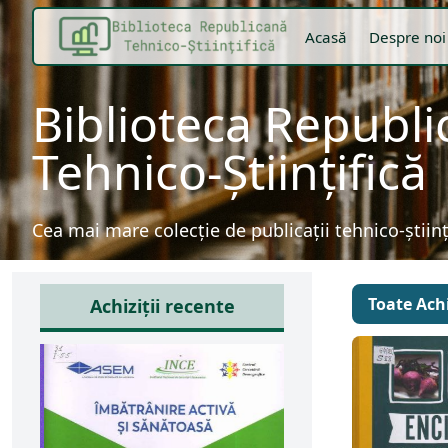
Acasă
Despre noi
Biblioteca Republ
Tehnico-Științifică
Cea mai mare colecție de publicații tehnico-știin
Toate Achi
Achiziții recente