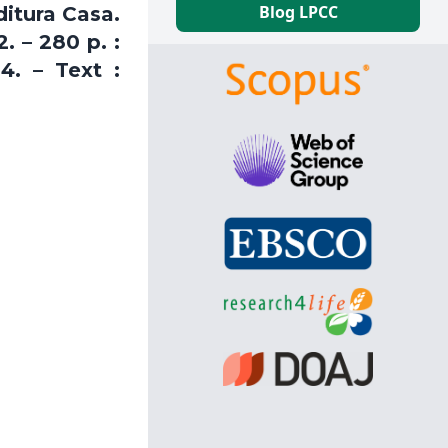
Blog LPCC
itura Casa.
. – 280 p. :
4. – Text :