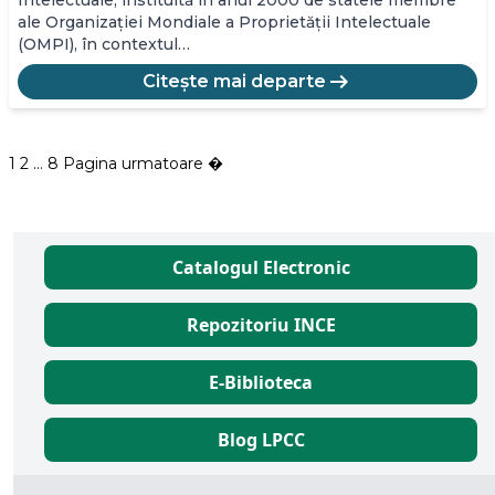
Intelectuale, instituită în anul 2000 de statele membre
ale Organizației Mondiale a Proprietății Intelectuale
(OMPI), în contextul…
arrow_right_alt
Citește mai departe
1
2
…
8
Pagina urmatoare �
Posts
pagination
Catalogul Electronic
Repozitoriu INCE
E-Biblioteca
Blog LPCC