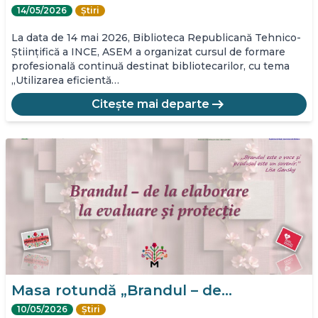
14/05/2026
Știri
La data de 14 mai 2026, Biblioteca Republicană Tehnico-
Științifică a INCE, ASEM a organizat cursul de formare
profesională continuă destinat bibliotecarilor, cu tema
„Utilizarea eficientă…
arrow_right_alt
Citește mai departe
Masa rotundă „Brandul – de…
10/05/2026
Știri