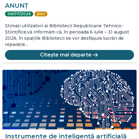
ANUNȚ
06/07/2026
Știri
Stimați utilizatori ai Bibliotecii Republicane Tehnico-
Științifice,vă informăm că, în perioada 6 iulie – 31 august
2026, în spațiile Bibliotecii se vor desfășura lucrări de
reparație…
arrow_right_alt
Citește mai departe
Instrumente de inteligență artificială