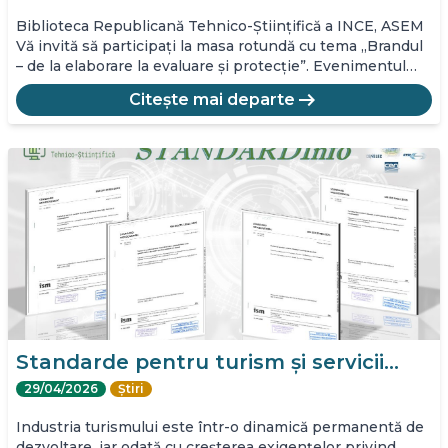
Biblioteca Republicană Tehnico-Științifică a INCE, ASEM
Vă invită să participați la masa rotundă cu tema „Brandul
– de la elaborare la evaluare și protecție”. Evenimentul…
arrow_right_alt
Citește mai departe
Standarde pentru turism și servicii…
29/04/2026
Știri
Industria turismului este într-o dinamică permanentă de
dezvoltare, iar odată cu creșterea exigențelor privind