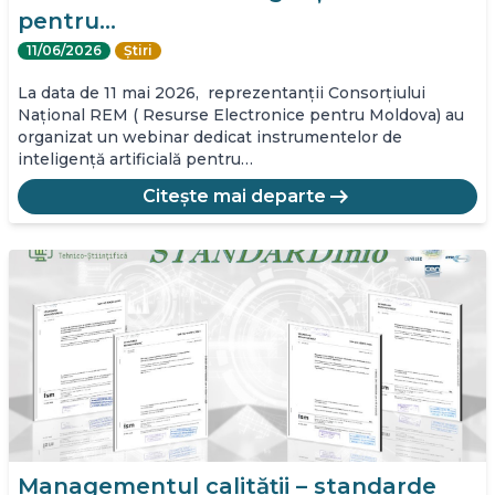
pentru…
11/06/2026
Știri
La data de 11 mai 2026, reprezentanții Consorțiului
Național REM ( Resurse Electronice pentru Moldova) au
organizat un webinar dedicat instrumentelor de
inteligență artificială pentru…
arrow_right_alt
Citește mai departe
Managementul calității – standarde