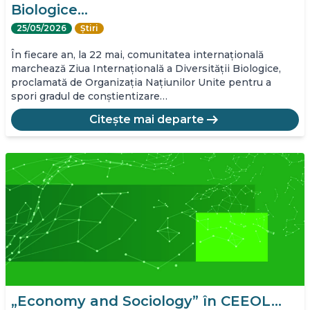
Biologice…
25/05/2026
Știri
În fiecare an, la 22 mai, comunitatea internațională
marchează Ziua Internațională a Diversității Biologice,
proclamată de Organizația Națiunilor Unite pentru a
spori gradul de conștientizare…
arrow_right_alt
Citește mai departe
„Economy and Sociology” în CEEOL…