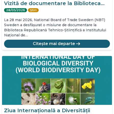
Vizită de documentare la Biblioteca…
28/05/2026
Știri
La 28 mai 2026, National Board of Trade Sweden (NBT)
Sweden a desfășurat o misiune de documentare la
Biblioteca Republicană Tehnico-Științifică a Institutului
Național de…
arrow_right_alt
Citește mai departe
Ziua Internațională a Diversității