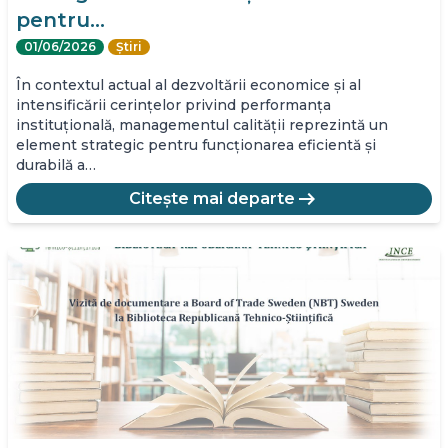
pentru…
01/06/2026
Știri
În contextul actual al dezvoltării economice și al
intensificării cerințelor privind performanța
instituțională, managementul calității reprezintă un
element strategic pentru funcționarea eficientă și
durabilă a…
arrow_right_alt
Citește mai departe