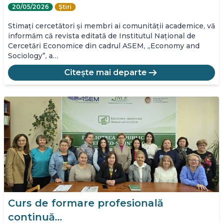
20/05/2026
Știri
Stimați cercetători și membri ai comunității academice, vă
informăm că revista editată de Institutul Național de
Cercetări Economice din cadrul ASEM, „Economy and
Sociology”, a…
arrow_right_alt
Citește mai departe
Curs de formare profesională
continuă…