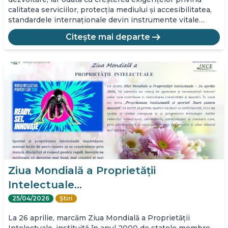
calitatea serviciilor, protecția mediului și accesibilitatea,
standardele internaționale devin instrumente vitale…
arrow_right_alt
Citește mai departe
Ziua Mondială a Proprietății
Intelectuale…
25/04/2026
Știri
La 26 aprilie, marcăm Ziua Mondială a Proprietății