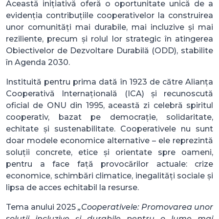
Această inițiativă oferă o oportunitate unică de a
evidenția contribuțiile cooperativelor la construirea
unor comunități mai durabile, mai incluzive și mai
reziliente, precum și rolul lor strategic în atingerea
Obiectivelor de Dezvoltare Durabilă (ODD), stabilite
în Agenda 2030.
Instituită pentru prima dată în 1923 de către Alianța
Cooperativă Internațională (ICA) și recunoscută
oficial de ONU din 1995, această zi celebră spiritul
cooperativ, bazat pe democrație, solidaritate,
echitate și sustenabilitate. Cooperativele nu sunt
doar modele economice alternative – ele reprezintă
soluții concrete, etice și orientate spre oameni,
pentru a face față provocărilor actuale: crize
economice, schimbări climatice, inegalități sociale și
lipsa de acces echitabil la resurse.
Tema anului 2025
„Cooperativele: Promovarea unor
soluții incluzive și durabile pentru o lume mai