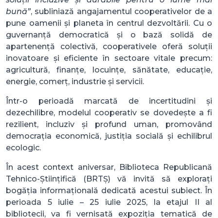
bună”
, subliniază angajamentul cooperativelor de a
pune oamenii și planeta în centrul dezvoltării. Cu o
guvernanță democratică și o bază solidă de
apartenență colectivă, cooperativele oferă soluții
inovatoare și eficiente în sectoare vitale precum:
agricultură, finanțe, locuințe, sănătate, educație,
energie, comerț, industrie și servicii.
Într-o perioadă marcată de incertitudini și
dezechilibre, modelul cooperativ se dovedește a fi
rezilient, incluziv și profund uman, promovând
democrația economică, justiția socială și echilibrul
ecologic.
În acest context aniversar, Biblioteca Republicană
Tehnico-Științifică (BRTȘ) vă invită să explorați
bogăția informațională dedicată acestui subiect. În
perioada 5 iulie – 25 iulie 2025, la etajul II al
bibliotecii, va fi vernisată expoziția tematică de