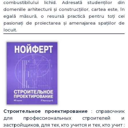
combustibilului lichid. Adresată studenților din
domeniile arhitecturii și construcțiilor, cartea este, în
egală măsură, o resursă practică pentru toți cei
pasionați de proiectarea și amenajarea spațiilor de
locuit.
Строительное проектирование
: справочник
для профессиональных строителей и
застройщиков, для тех, кто учится и тех, кто учит :