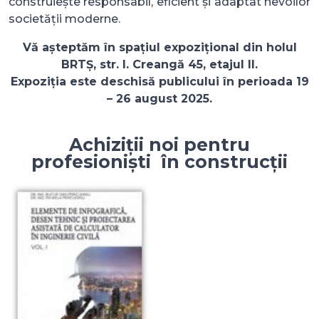
construiește responsabil, eficient și adaptat nevoilor
societății moderne.
Vă așteptăm în spațiul expozițional din holul
BRTȘ, str. I. Creangă 45, etajul II.
Expoziția este deschisă publicului în perioada 19
– 26 august 2025.
Achiziții noi pentru
profesioniști în construcții