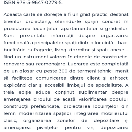
ISBN 978-5-9647-0279-5.
Această carte se dorește a fi un ghid practic, destinat
tinerilor proiectanți, oferindu-le sprijin concret în
proiectarea locuințelor, apartamentelor și grădinilor.
Sunt prezentate informații despre organizarea
funcțională a principalelor spații dintr-o locuință – baie,
bucătărie, sufragerie, living, dormitor și spații anexe –
fiind un instrument valoros în etapele de construcție,
renovare sau reamenajare. Lucrarea este completată
de un glosar cu peste 300 de termeni tehnici, menit
să faciliteze comunicarea dintre client și arhitect,
explicând clar și accesibil limbajul de specialitate. A
treia ediție aduce conținut suplimentar despre
amenajarea biroului de acasă, valorificarea podului,
construcții prefabricate, proiectarea locuințelor din
lemn, modernizarea spațiilor, integrarea mobilierului
clasic, organizarea zonelor de depozitare și
amenajarea pivnițelor pentru vin, depozitarea