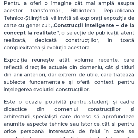
Pentru a oferi o imagine cât mai amplă asupra
acestor transformări, Biblioteca Republicană
Tehnico-Științifică, vă invită să explorați expoziția de
carte cu genericul:
„Construcții inteligente – de la
concept la realitate”
, o selecție de publicații, atent
realizată, dedicată construcțiilor, în toată
complexitatea și evoluția acestora.
Expoziția reunește atât volume recente, care
reflectă direcțiile actuale din domeniu, cât și titluri
din anii anteriori, dar extrem de utile, care tratează
subiecte fundamentale și oferă context pentru
înțelegerea evoluției construcțiilor.
Este o ocazie potrivită pentru:·studenți și cadre
didactice din domeniul construcțiilor și
arhitecturii,·specialiști care doresc să aprofundeze
anumite aspecte tehnice sau istorice,·cât și pentru
orice persoană interesată de felul în care se