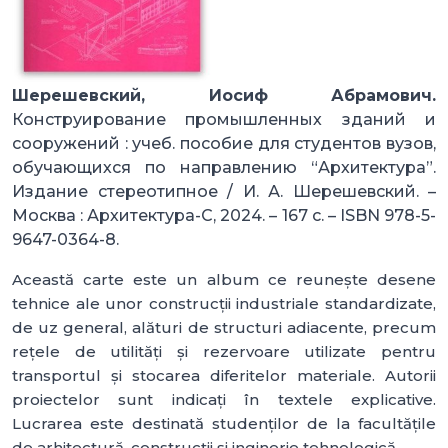
Шерешевский, Иосиф Абрамович.
Конструирование промышленных зданий и
сооружений : учеб. пособие для студентов вузов,
обучающихся по направлению “Архитектура”.
Издание стереотипное / И. А. Шерешевский. –
Москва : Архитектура-С, 2024. – 167 с. – ISBN 978-5-
9647-0364-8.
Această carte este un album ce reunește desene
tehnice ale unor construcții industriale standardizate,
de uz general, alături de structuri adiacente, precum
rețele de utilități și rezervoare utilizate pentru
transportul și stocarea diferitelor materiale. Autorii
proiectelor sunt indicați în textele explicative.
Lucrarea este destinată studenților de la facultățile
de arhitectură, construcții și inginerie tehnologică.