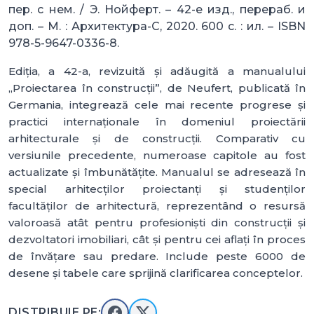
пер. с нем. / Э. Нойферт. – 42-е изд., перераб. и
доп. – М. : Архитектура-С, 2020. 600 с. : ил. – ISBN
978-5-9647-0336-8.
Ediția, a 42-a, revizuită și adăugită a manualului
„Proiectarea în construcții”, de Neufert, publicată în
Germania, integrează cele mai recente progrese și
practici internaționale în domeniul proiectării
arhitecturale și de construcții. Comparativ cu
versiunile precedente, numeroase capitole au fost
actualizate și îmbunătățite. Manualul se adresează în
special arhitecților proiectanți și studenților
facultăților de arhitectură, reprezentând o resursă
valoroasă atât pentru profesioniști din construcții și
dezvoltatori imobiliari, cât și pentru cei aflați în proces
de învățare sau predare. Include peste 6000 de
desene și tabele care sprijină clarificarea conceptelor.
DISTRIBUIE PE: