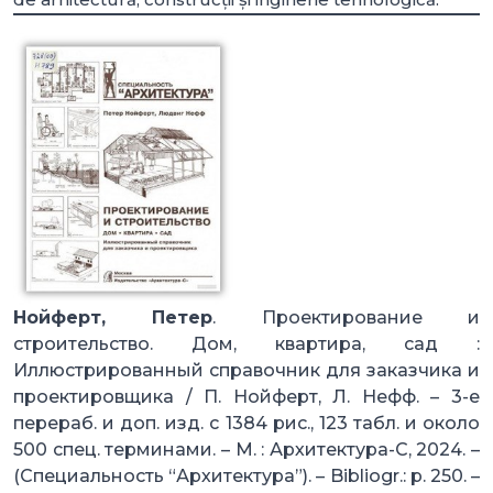
Нойферт, Петер
. Проектирование и
строительство. Дом, квартира, сад :
Иллюстрированный справочник для заказчика и
проектировщика / П. Нойферт, Л. Нефф. – 3-е
перераб. и доп. изд. с 1384 рис., 123 табл. и около
500 спец. терминами. – М. : Архитектура-С, 2024. –
(Специальность “Архитектура”). – Bibliogr.: p. 250. –