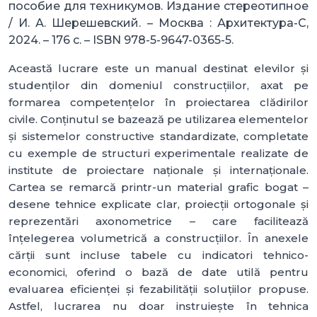
пособие для техникумов. Издание стереотипное
/ И. А. Шерешевский. – Москва : Архитектура-С,
2024. – 176 с. – ISBN 978-5-9647-0365-5.
Această lucrare este un manual destinat elevilor și
studenților din domeniul construcțiilor, axat pe
formarea competențelor în proiectarea clădirilor
civile. Conținutul se bazează pe utilizarea elementelor
și sistemelor constructive standardizate, completate
cu exemple de structuri experimentale realizate de
institute de proiectare naționale și internaționale.
Cartea se remarcă printr-un material grafic bogat –
desene tehnice explicate clar, proiecții ortogonale și
reprezentări axonometrice – care facilitează
înțelegerea volumetrică a construcțiilor. În anexele
cărții sunt incluse tabele cu indicatori tehnico-
economici, oferind o bază de date utilă pentru
evaluarea eficienței și fezabilității soluțiilor propuse.
Astfel, lucrarea nu doar instruiește în tehnica