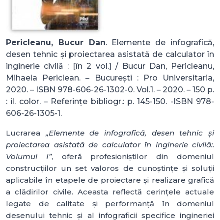
Pericleanu, Bucur Dan
. Elemente de infografică,
desen tehnic și proiectarea asistată de calculator în
inginerie civilă : [în 2 vol.] / Bucur Dan, Pericleanu,
Mihaela Periclean. – București : Pro Universitaria,
2020. – ISBN 978-606-26-1302-0. Vol.1. – 2020. – 150 p.
: il. color. – Referințe bibliogr.: p. 145-150. -ISBN 978-
606-26-1305-1.
Lucrarea
„Elemente de infografică, desen tehnic și
proiectarea asistată de calculator în inginerie civilă:.
Volumul I”
, oferă profesioniștilor din domeniul
construcțiilor un set valoros de cunoștințe și soluții
aplicabile în etapele de proiectare și realizare grafică
a clădirilor civile. Aceasta reflectă cerințele actuale
legate de calitate și performanță în domeniul
desenului tehnic și al infograficii specifice ingineriei