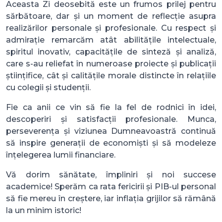
Aceasta Zi deosebită este un frumos prilej pentru
sărbătoare, dar și un moment de reflecție asupra
realizărilor personale și profesionale. Cu respect și
admirație remarcăm atât abilitățile intelectuale,
spiritul inovativ, capacitățile de sinteză și analiză,
care s-au reliefat în numeroase proiecte și publicații
științifice, cât și calitățile morale distincte în relațiile
cu colegii și studenții.
Fie ca anii ce vin să fie la fel de rodnici în idei,
descoperiri și satisfacții profesionale. Munca,
perseverența și viziunea Dumneavoastră continuă
să inspire generații de economiști și să modeleze
înțelegerea lumii financiare.
Vă dorim sănătate, împliniri și noi succese
academice! Sperăm ca rata fericirii și PIB-ul personal
să fie mereu în creștere, iar inflația grijilor să rămână
la un minim istoric!