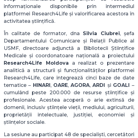
informaționale disponibile prin intermediul
platformei Research4Life și valorificarea acestora în
activitatea științifică.
În calitate de formator, dna
Silvia Ciubrei
, șefa
Departamentului Comunicare și Relații Publice al
USMF, directoare adjunctă a Bibliotecii Științifice
Medicale și coordonatoare națională a proiectului
Research4Life Moldova
a realizat o prezentare
analitică a structurii și funcționalităților platformei
Research4Life, care integrează cinci baze de date
tematice –
HINARI
,
OARE
,
AGORA
,
ARDI
și
GOALI
–
cumulând peste 200.000 de resurse științifice și
profesionale. Acestea acoperă o arie extinsă de
domenii, inclusiv științele vieții, mediului, agriculturii,
proprietății intelectuale, justiției, economiei și
științelor sociale.
La sesiune au participat 48 de specialiști, cercetători