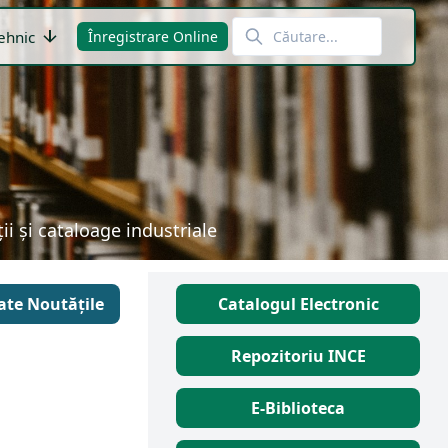
arrow_downward
ehnic
Înregistrare Online
i și cataloage industriale
ate Noutățile
Catalogul Electronic
Repozitoriu INCE
E-Biblioteca