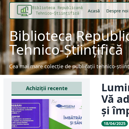
Acasă
Despre noi
Biblioteca Republ
Tehnico-Științifică
Cea mai mare colecție de publicații tehnico-știin
Lumin
Achiziții recente
Vă ad
și împ
18/04/2025