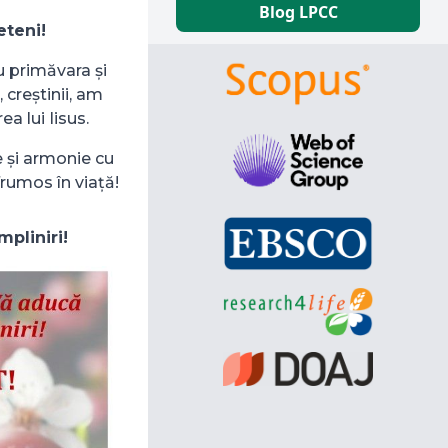
Blog LPCC
eteni!
u primăvara și
 creștinii, am
ea lui Iisus.
e și armonie cu
rumos în viață!
mpliniri!