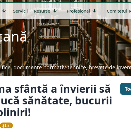
arrow_downward
arrow_downward
arrow_downward
Servicii
Resurse
Profesional
Comitetul T
icană
țifice, documente normativ-tehnice, brevete de invenți
a sfântă a învierii să
To
ucă sănătate, bucurii
liniri!
Știri