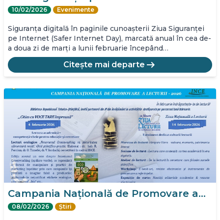
10/02/2026
Evenimente
Siguranța digitală în paginile cunoașterii Ziua Siguranței
pe Internet (Safer Internet Day), marcată anual în cea de-
a doua zi de marți a lunii februarie începând…
arrow_right_alt
Citește mai departe
Campania Națională de Promovare a…
08/02/2026
Știri