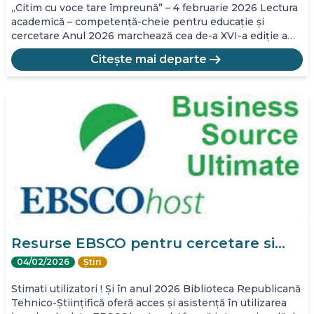
„Citim cu voce tare împreună” – 4 februarie 2026 Lectura
academică – competență-cheie pentru educație și
cercetare Anul 2026 marchează cea de-a XVI-a ediție a…
arrow_right_alt
Citește mai departe
Resurse EBSCO pentru cercetare si…
04/02/2026
Știri
Stimati utilizatori ! Și în anul 2026 Biblioteca Republicană
Tehnico-Științifică oferă acces și asistență în utilizarea