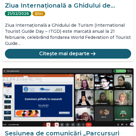
Ziua Internațională a Ghidului de…
21/02/2026
Știri
Ziua Internațională a Ghidului de Turism (International
Tourist Guide Day – ITGD) este marcată anual la 21
februarie, celebrând fondarea World Federation of Tourist
Guide…
arrow_right_alt
Citește mai departe
Sesiunea de comunicări „Parcursuri