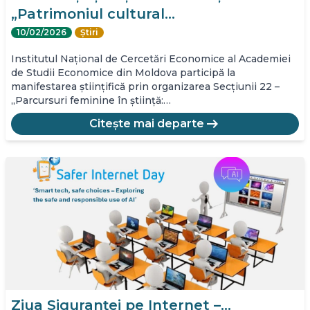
„Patrimoniul cultural…
10/02/2026
Știri
Institutul Național de Cercetări Economice al Academiei
de Studii Economice din Moldova participă la
manifestarea științifică prin organizarea Secțiunii 22 –
„Parcursuri feminine în știință:…
arrow_right_alt
Citește mai departe
Ziua Siguranței pe Internet –…