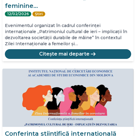
feminine…
12/02/2026
Știri
Evenimentul organizat în cadrul conferinței
internaționale ,,Patrimoniul cultural de ieri – implicații în
dezvoltarea societății durabile de mâine” în contextul
Zilei Internaționale a femeilor și…
arrow_right_alt
Citește mai departe
Conferința științifică internațională