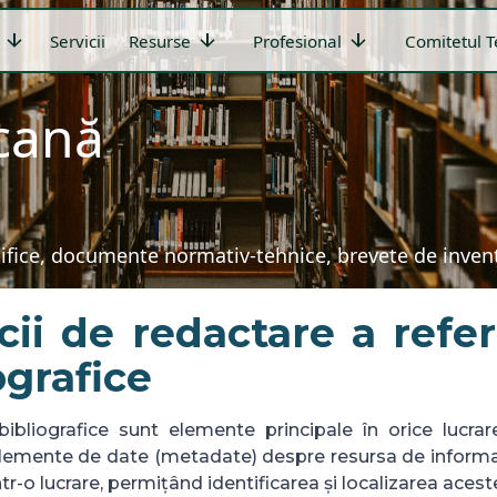
arrow_downward
arrow_downward
arrow_downward
Servicii
Resurse
Profesional
Comitetul T
icană
țifice, documente normativ-tehnice, brevete de invenți
cii de redactare a refer
ografice
bibliografice sunt elemente principale în orice lucrare 
elemente de date (metadate) despre resursa de informa
într-o lucrare, permițând identificarea și localizarea acest