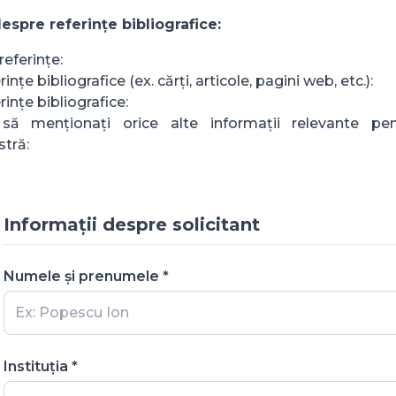
espre referințe bibliografice:
eferințe:
rințe bibliografice (ex. cărți, articole, pagini web, etc.):
rințe bibliografice:
ă menționați orice alte informații relevante pent
tră:
Informații despre solicitant
Numele și prenumele *
Instituția *