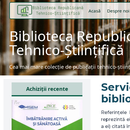
Acasă
Despre noi
Biblioteca Republ
Tehnico-Științifică
Cea mai mare colecție de publicații tehnico-știin
Servi
Achiziții recente
bibli
Referințele 
reprezintă 
a ei) citată 