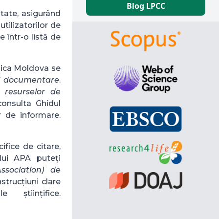
Blog LPCC
ltate, asigurând
tilizatorilor de
e într-o listă de
blica Moldova se
i documentare
.
a resurselor de
consulta Ghidul
or de informare.
cifice de citare,
lui APA puteți
ssociation) de
nstrucțiuni clare
științifice.