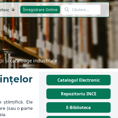
arrow_downward
ehnic
Înregistrare Online
i și cataloage industriale
ințelor
Catalogul Electronic
Repozitoriu INCE
științifică. Ele
E-Biblioteca
re (sau o parte
eia.