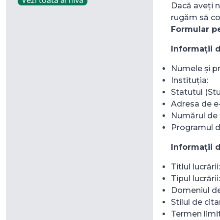
Vezi toată arhiva
Dacă aveți n
rugăm să co
Formular pe
Informații d
Numele și p
Instituția:
Statutul (St
Adresa de e-
Numărul de 
Programul de
Informații 
Titlul lucrării:
Tipul lucrării
Domeniul de 
Stilul de cit
Termen limit