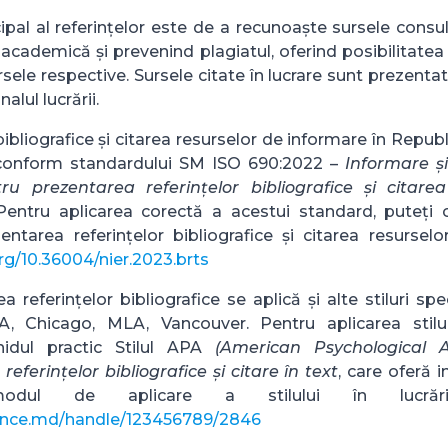
ipal al referințelor este de a recunoaște sursele consu
 academică și prevenind plagiatul, oferind posibilitatea u
rsele respective. Sursele citate în lucrare sunt prezentat
nalul lucrării.
bibliografice și citarea resurselor de informare în Repu
conform standardului SM ISO 690:2022 –
Informare ș
ru prezentarea referințelor bibliografice și citare
 Pentru aplicarea corectă a acestui standard, puteți 
entarea referințelor bibliografice și citarea resursel
org/10.36004/nier.2023.brts
a referințelor bibliografice se aplică și alte stiluri spe
, Chicago, MLA, Vancouver. Pentru aplicarea stilu
hidul practic Stilul APA
(American Psychological A
referințelor bibliografice și citare în text
, care oferă i
odul de aplicare a stilului în lucrările 
s.ince.md/handle/123456789/2846