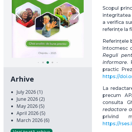
Scopul princ
integritatea
a verifica su
referințe la fi
Referințele 
întocmesc 
Reguli pent
informare
.
practic Prez
https://doi.
Arhive
La redactare
July 2026
(1)
precum APA
June 2026
(2)
consulta G
May 2026
(5)
redactare a 
April 2026
(5)
privind m
March 2026
(6)
https://rse