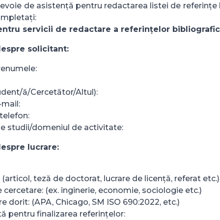
evoie de asistență pentru redactarea listei de referințe b
mpletați:
ntru servicii de redactare a referințelor bibliografi
espre solicitant:
renumele:
udent/ă/Cercetător/Altul):
mail:
telefon:
 studii/domeniul de activitate:
despre lucrare:
: (articol, teză de doctorat, lucrare de licență, referat etc.)
cercetare: (ex. inginerie, economie, sociologie etc.)
are dorit: (APA, Chicago, SM ISO 690:2022, etc.)
ă pentru finalizarea referințelor: