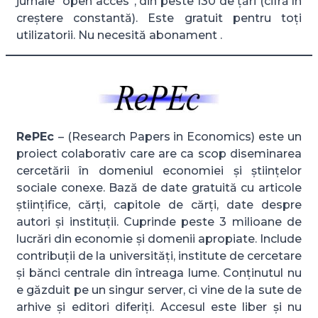
jurnale ”open acces”, din peste 130 de țări (cifră în
creștere constantă). Este gratuit pentru toți
utilizatorii. Nu necesită abonament .
RePEc
– (Research Papers in Economics) este un
proiect colaborativ care are ca scop diseminarea
cercetării în domeniul economiei și științelor
sociale conexe. Bază de date gratuită cu articole
științifice, cărți, capitole de cărți, date despre
autori și instituții. Cuprinde peste 3 milioane de
lucrări din economie și domenii apropiate. Include
contribuții de la universități, institute de cercetare
și bănci centrale din întreaga lume. Conținutul nu
e găzduit pe un singur server, ci vine de la sute de
arhive și editori diferiți. Accesul este liber și nu