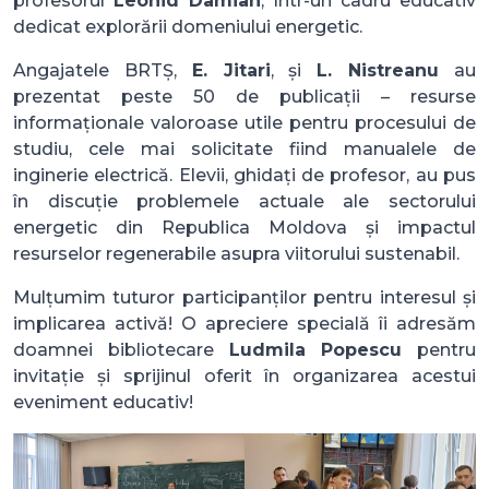
profesorul
Leonid Damian
, într-un cadru educativ
dedicat explorării domeniului energetic.
Angajatele BRTȘ,
E. Jitari
, și
L. Nistreanu
au
prezentat peste 50 de publicații – resurse
informaționale valoroase utile pentru procesului de
studiu, cele mai solicitate fiind manualele de
inginerie electrică. Elevii, ghidați de profesor, au pus
în discuție problemele actuale ale sectorului
energetic din Republica Moldova și impactul
resurselor regenerabile asupra viitorului sustenabil.
Mulțumim tuturor participanților pentru interesul și
implicarea activă! O apreciere specială îi adresăm
doamnei bibliotecare
Ludmila Popescu
pentru
invitație și sprijinul oferit în organizarea acestui
eveniment educativ!