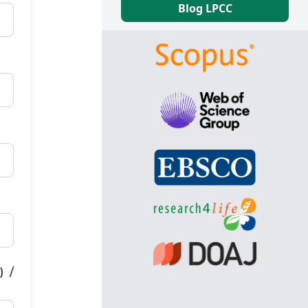
Blog LPCC
) /