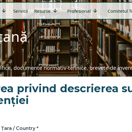
arrow_downward
arrow_downward
arrow_downward
Servicii
Resurse
Profesional
Comitetul T
icană
țifice, documente normativ-tehnice, brevete de invenți
ea privind descrierea s
enției
Țara / Country *