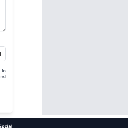
 în
ind
Social