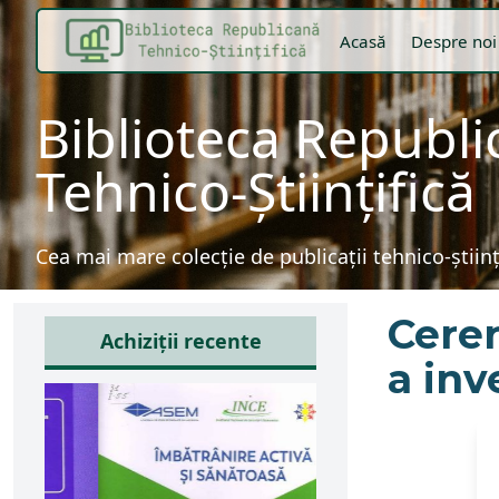
Acasă
Despre noi
Biblioteca Republ
Tehnico-Științifică
Cea mai mare colecție de publicații tehnico-știin
Cerer
Achiziții recente
a inv