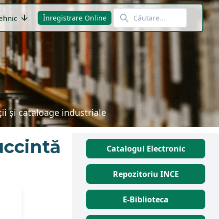
arrow_downward
ehnic
Înregistrare Online
i și cataloage industriale
uccintă
Catalogul Electronic
Repozitoriu INCE
E-Biblioteca