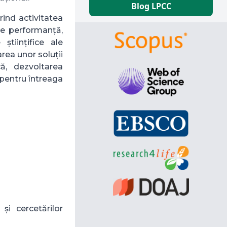
Blog LPCC
rind activitatea
 de performanță,
științifice ale
rea unor soluții
că, dezvoltarea
 pentru întreaga
și cercetărilor