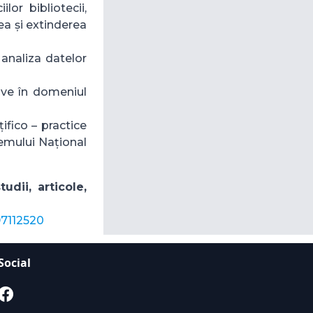
lor bibliotecii,
a și extinderea
 analiza datelor
tive în domeniul
țifico – practice
temului Național
udii, articole,
97112520
Social