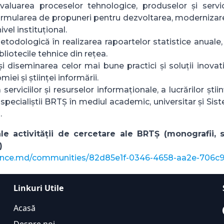
valuarea proceselor tehnologice, produselor și servicii
ormularea de propuneri pentru dezvoltarea, modernizare
ivel instituțional.
todologică în realizarea rapoartelor statistice anuale,
bliotecile tehnice din rețea.
i diseminarea celor mai bune practici și soluții inova
iei și științei informării.
rviciilor și resurselor informaționale, a lucrărilor știin
 specialiștii BRTȘ în mediul academic, universitar și Sis
.
le activității de cercetare ale BRTȘ (monografii, st
)
s.ince.md/communities/82d85e1f-0346-4658-aa2e-706c
Linkuri Utile
Acasă