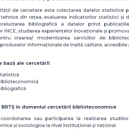
ității de cercetare este colectarea datelor statistice p
r tehnice din rețea, evaluarea indicatorilor statistici și
relucrarea bibliografică a datelor prind publicațiile 
or INCE, studierea experiențelor inovaționale și promova
entru crearea/ modernizarea serviciilor de bibliote
i produselor informaționale de înaltă calitate, accesibile
e bază ale cercetării
:
tatistică
biblioteconomică
ibliografică
 BRTȘ în domeniul cercetării biblioteconomice
 coordonarea sau participarea la realizarea studiilor 
ice și sociologice la nivel instituțional și național.