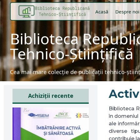
Acasă
Despre noi
Biblioteca Republ
Tehnico-Științifică
Cea mai mare colecție de publicații tehnico-știin
Activ
Achiziții recente
Biblioteca R
în domeniul 
ale informări
diverse tipu
contribuie la