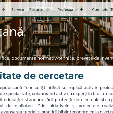
arrow_downward
arrow_downward
arrow_downward
Servicii
Resurse
Profesional
Comitetul T
icană
țifice, documente normativ-tehnice, brevete de invenți
itate de cercetare
epublicană Tehnico-Științifică se implică activ în proie
de specialitate, colaborând activ cu experți în biblioteco
i, educației, standardizării, protecției intelectuale și cu 
ri de biblioteci. Prin inițiativele și proiectele reali
 avansarea teoriei și practicii biblioteconomice la nivel n