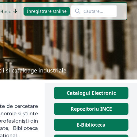
arrow_downward
ehnic
Înregistrare Online
i și cataloage industriale
Catalogul Electronic
cte de cercetare
Repozitoriu INCE
nomie și științe
profesioniști din
E-Biblioteca
zate, Biblioteca
ațional.