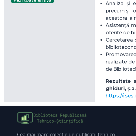
Vezi toată arhiva
Analiza și e
precum și f
acestora la n
Asistență me
oferite de bi
Cercetarea ș
biblioteconom
Promovarea se
realizate de
de Biblioteci
Rezultate a
ghiduri, ș.a.
https://rse
Cea mai mare colecție de publicații tehnico-