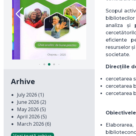
Scopul activ
bibliotecilo
analiza și p
cercetătoril
eficiente p
resurselor ș
societate.
Direcțiile d
cercetarea s
Arhive
cercetarea 
cercetarea b
July 2026
(1)
June 2026
(2)
May 2026
(5)
Obiectivele
April 2026
(5)
March 2026
(6)
Elaborarea,
biblioteconom