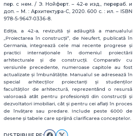
пер. с нем. / Э. Нойферт. – 42-е изд., перераб. и
доп. – М. : Архитектура-С, 2020. 600 с. : ил. – ISBN
978-5-9647-0336-8.
Ediția, a 42-a, revizuită și adăugită a manualului
„Proiectarea în construcții”, de Neufert, publicată în
Germania, integrează cele mai recente progrese și
practici internaționale în domeniul proiectării
arhitecturale și de construcții. Comparativ cu
versiunile precedente, numeroase capitole au fost
actualizate și îmbunătățite. Manualul se adresează în
special arhitecților proiectanți și studenților
facultăților de arhitectură, reprezentând o resursă
valoroasă atât pentru profesioniști din construcții și
dezvoltatori imobiliari, cât și pentru cei aflați în proces
de învățare sau predare. Include peste 6000 de
desene și tabele care sprijină clarificarea conceptelor.
DISTRIBUIE PE: