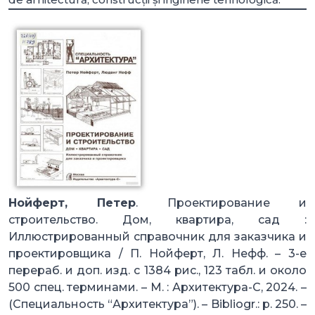
Нойферт, Петер
. Проектирование и
строительство. Дом, квартира, сад :
Иллюстрированный справочник для заказчика и
проектировщика / П. Нойферт, Л. Нефф. – 3-е
перераб. и доп. изд. с 1384 рис., 123 табл. и около
500 спец. терминами. – М. : Архитектура-С, 2024. –
(Специальность “Архитектура”). – Bibliogr.: p. 250. –