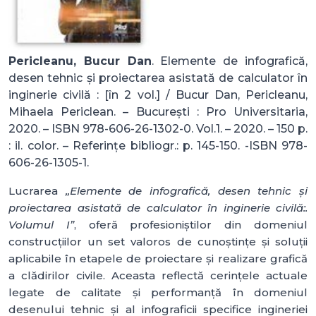
Pericleanu, Bucur Dan
. Elemente de infografică,
desen tehnic și proiectarea asistată de calculator în
inginerie civilă : [în 2 vol.] / Bucur Dan, Pericleanu,
Mihaela Periclean. – București : Pro Universitaria,
2020. – ISBN 978-606-26-1302-0. Vol.1. – 2020. – 150 p.
: il. color. – Referințe bibliogr.: p. 145-150. -ISBN 978-
606-26-1305-1.
Lucrarea
„Elemente de infografică, desen tehnic și
proiectarea asistată de calculator în inginerie civilă:.
Volumul I”
, oferă profesioniștilor din domeniul
construcțiilor un set valoros de cunoștințe și soluții
aplicabile în etapele de proiectare și realizare grafică
a clădirilor civile. Aceasta reflectă cerințele actuale
legate de calitate și performanță în domeniul
desenului tehnic și al infograficii specifice ingineriei