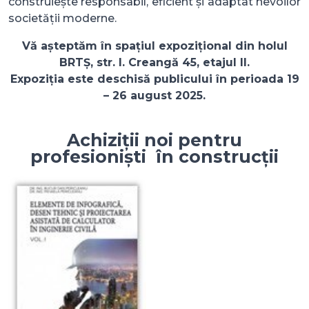
construiește responsabil, eficient și adaptat nevoilor
societății moderne.
Vă așteptăm în spațiul expozițional din holul
BRTȘ, str. I. Creangă 45, etajul II.
Expoziția este deschisă publicului în perioada 19
– 26 august 2025.
Achiziții noi pentru
profesioniști în construcții