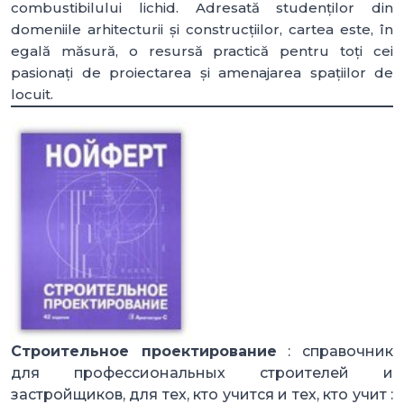
combustibilului lichid. Adresată studenților din
domeniile arhitecturii și construcțiilor, cartea este, în
egală măsură, o resursă practică pentru toți cei
pasionați de proiectarea și amenajarea spațiilor de
locuit.
Строительное проектирование
: справочник
для профессиональных строителей и
застройщиков, для тех, кто учится и тех, кто учит :