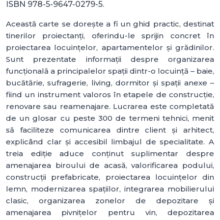
ISBN 978-5-9647-0279-5.
Această carte se dorește a fi un ghid practic, destinat
tinerilor proiectanți, oferindu-le sprijin concret în
proiectarea locuințelor, apartamentelor și grădinilor.
Sunt prezentate informații despre organizarea
funcțională a principalelor spații dintr-o locuință – baie,
bucătărie, sufragerie, living, dormitor și spații anexe –
fiind un instrument valoros în etapele de construcție,
renovare sau reamenajare. Lucrarea este completată
de un glosar cu peste 300 de termeni tehnici, menit
să faciliteze comunicarea dintre client și arhitect,
explicând clar și accesibil limbajul de specialitate. A
treia ediție aduce conținut suplimentar despre
amenajarea biroului de acasă, valorificarea podului,
construcții prefabricate, proiectarea locuințelor din
lemn, modernizarea spațiilor, integrarea mobilierului
clasic, organizarea zonelor de depozitare și
amenajarea pivnițelor pentru vin, depozitarea