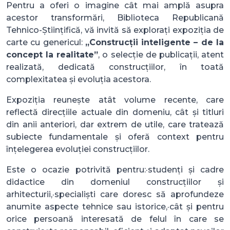
Pentru a oferi o imagine cât mai amplă asupra
acestor transformări, Biblioteca Republicană
Tehnico-Științifică, vă invită să explorați expoziția de
carte cu genericul:
„Construcții inteligente – de la
concept la realitate”
, o selecție de publicații, atent
realizată, dedicată construcțiilor, în toată
complexitatea și evoluția acestora.
Expoziția reunește atât volume recente, care
reflectă direcțiile actuale din domeniu, cât și titluri
din anii anteriori, dar extrem de utile, care tratează
subiecte fundamentale și oferă context pentru
înțelegerea evoluției construcțiilor.
Este o ocazie potrivită pentru:·studenți și cadre
didactice din domeniul construcțiilor și
arhitecturii,·specialiști care doresc să aprofundeze
anumite aspecte tehnice sau istorice,·cât și pentru
orice persoană interesată de felul în care se