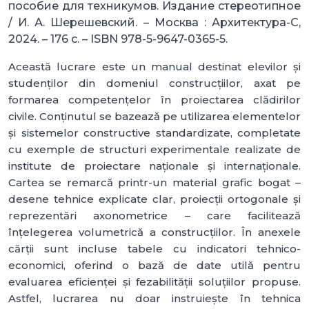
пособие для техникумов. Издание стереотипное
/ И. А. Шерешевский. – Москва : Архитектура-С,
2024. – 176 с. – ISBN 978-5-9647-0365-5.
Această lucrare este un manual destinat elevilor și
studenților din domeniul construcțiilor, axat pe
formarea competențelor în proiectarea clădirilor
civile. Conținutul se bazează pe utilizarea elementelor
și sistemelor constructive standardizate, completate
cu exemple de structuri experimentale realizate de
institute de proiectare naționale și internaționale.
Cartea se remarcă printr-un material grafic bogat –
desene tehnice explicate clar, proiecții ortogonale și
reprezentări axonometrice – care facilitează
înțelegerea volumetrică a construcțiilor. În anexele
cărții sunt incluse tabele cu indicatori tehnico-
economici, oferind o bază de date utilă pentru
evaluarea eficienței și fezabilității soluțiilor propuse.
Astfel, lucrarea nu doar instruiește în tehnica