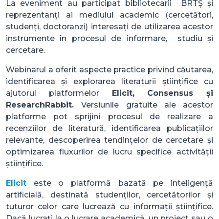
La eveniment au participat bibliotecarii BRTȘ și
reprezentanți ai mediului academic (cercetători,
studenți, doctoranzi) interesați de utilizarea acestor
instrumente în procesul de informare, studiu și
cercetare.
Webinarul a oferit aspecte practice privind căutarea,
identificarea și explorarea literaturii științifice cu
ajutorul platformelor
Elicit, Consensus și
ResearchRabbit.
Versiunile gratuite ale acestor
platforme pot sprijini procesul de realizare a
recenziilor de literatură, identificarea publicațiilor
relevante, descoperirea tendințelor de cercetare și
optimizarea fluxurilor de lucru specifice activității
științifice.
Elicit
este o platformă bazată pe inteligență
artificială, destinată studenților, cercetătorilor și
tuturor celor care lucrează cu informații științifice.
Dacă lucrați la o lucrare academică, un proiect sau o