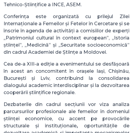
Tehnico-Științifice a INCE, ASEM.
Conferința este organizată cu prilejul Zilei
Internaționale a Femeilor și Fetelor în Cercetare și se
înscrie în agenda de activități a comisiilor de experți
„Patrimoniul cultural în context european”, „Istoria
științei”, „Medicină” și „Securitate socioeconomică”
din cadrul Academiei de Științe a Moldovei.
Cea de-a XIII-a ediție a evenimentului se desfășoară
în acest an concomitent în orașele Iași, Chișinău,
București și Lviv, contribuind la consolidarea
dialogului academic interdisciplinar și la dezvoltarea
cooperării științifice regionale.
Dezbaterile din cadrul secțiunii vor viza analiza
parcursurilor profesionale ale femeilor în domeniul
științei economice, cu accent pe provocările
structurale și instituționale
,
oportunitățile de
dezvoltare academică și importanța mecanismelor