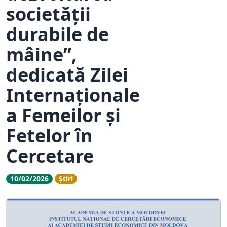
societății
durabile de
mâine”,
dedicată Zilei
Internaționale
a Femeilor și
Fetelor în
Cercetare
10/02/2026
Știri