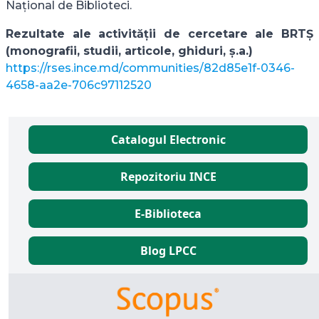
Național de Biblioteci.
Rezultate ale activității de cercetare ale BRTȘ
(monografii, studii, articole, ghiduri, ș.a.)
https://rses.ince.md/communities/82d85e1f-0346-
4658-aa2e-706c97112520
Catalogul Electronic
Repozitoriu INCE
E-Biblioteca
Blog LPCC