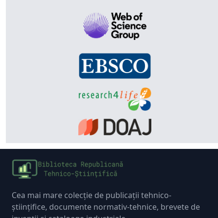
Cea mai mare colecție de publicații tehnico-
științifice, documente normativ-tehnice, brevete de